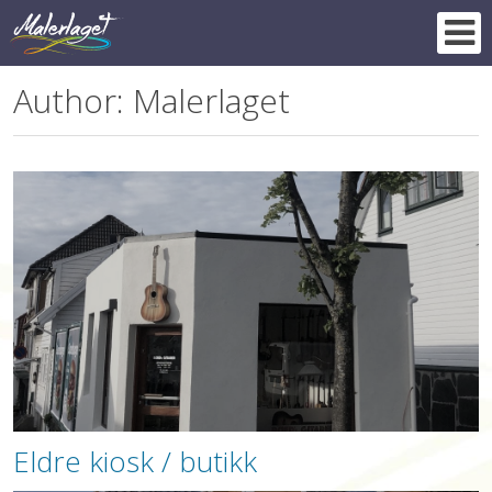
Skip
to
content
Author:
Malerlaget
Eldre kiosk / butikk