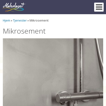
Skip
to
content
Hjem
»
Tjenester
»
Mikrosement
Mikrosement