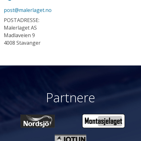
post@malerlaget.no
POSTADRESSE:
Malerlaget AS
Madlaveien 9
4008 Stavanger
Partnere