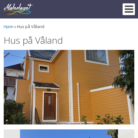
Skip
to
content
Hjem
»
Hus på Våland
Hus på Våland